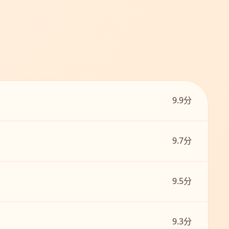
9.9分
9.7分
9.5分
9.3分