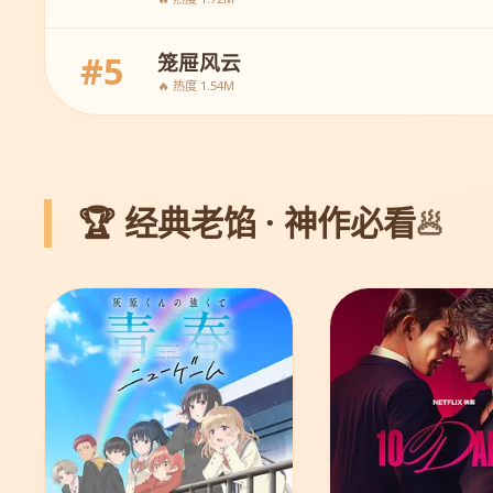
#5
笼屉风云
🔥 热度 1.54M
🏆 经典老馅 · 神作必看