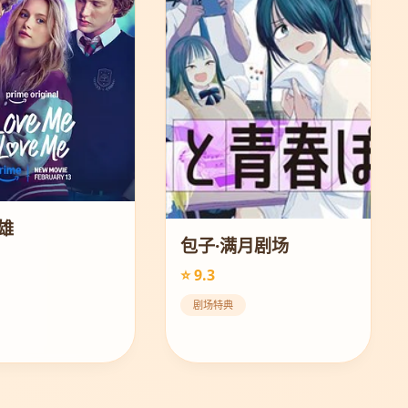
雄
包子·满月剧场
⭐ 9.3
剧场特典