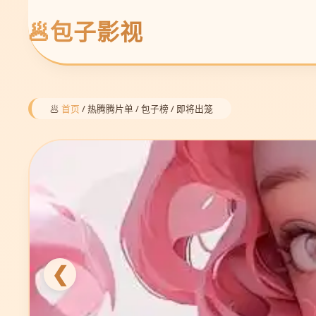
包子影视
🥟
首页
/ 热腾腾片单 / 包子榜 / 即将出笼
❮