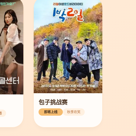
包子挑战赛
即将上线
秋季欢笑
播